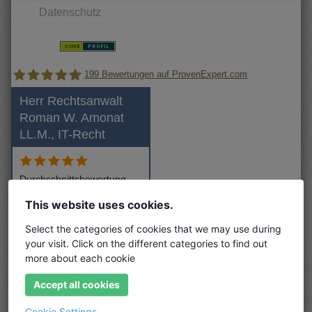
Datenschutz
199
Bewertungen auf ProvenExpert.com
Herr Rechtsanwalt
Roman W. Amonat
Rechtsanwaltskanzlei Amonat
LL.M., IT-Recht
Durchschnittsbewertung
5,0 aus 67 Bewertungen
This website uses cookies.
Alle Bewertungen (67)
Select the categories of cookies that we may use during
your visit. Click on the different categories to find out
Beratung
more about each cookie
Bewertung vom 20.01.2026
Accept all cookies
Fachkundiger Anwalt
Cookie Settings