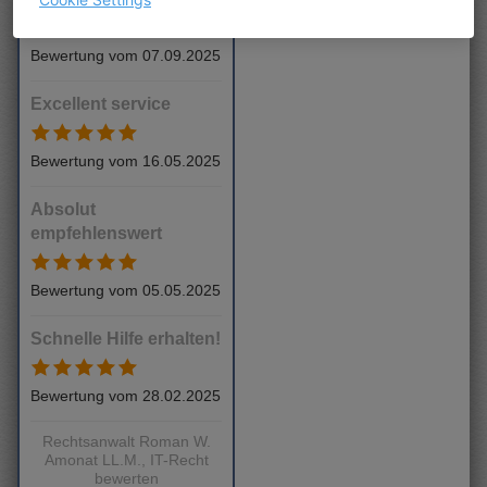
Bewertung vom 07.09.2025
Excellent service
Bewertung vom 16.05.2025
Absolut
empfehlenswert
Bewertung vom 05.05.2025
Schnelle Hilfe erhalten!
Bewertung vom 28.02.2025
Rechtsanwalt Roman W.
Amonat LL.M., IT-Recht
bewerten